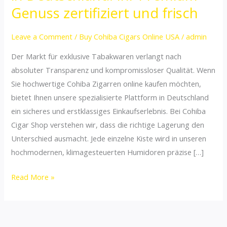
online
Genuss zertifiziert und frisch
kaufen
in
Leave a Comment
/
Buy Cohiba Cigars Online USA
/
admin
Deutschland:
Der Markt für exklusive Tabakwaren verlangt nach
Ihr
absoluter Transparenz und kompromissloser Qualität. Wenn
Premium-
Sie hochwertige Cohiba Zigarren online kaufen möchten,
Genuss
bietet Ihnen unsere spezialisierte Plattform in Deutschland
zertifiziert
ein sicheres und erstklassiges Einkaufserlebnis. Bei Cohiba
und
Cigar Shop verstehen wir, dass die richtige Lagerung den
frisch
Unterschied ausmacht. Jede einzelne Kiste wird in unseren
hochmodernen, klimagesteuerten Humidoren präzise […]
Read More »