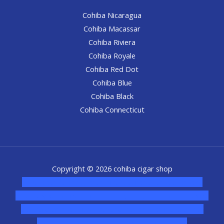
Cohiba Nicaragua
Cohiba Macassar
Cohiba Riviera
Cohiba Royale
Cohiba Red Dot
Cohiba Blue
Cohiba Black
Cohiba Connecticut
Copyright © 2026 cohiba cigar shop
novel science shop
,
chemdirect europe
,
famous smoke
shop
,
buy ketamine online usa
,
buy magic mushroms online
australia,ammo supply canada
,
buy dmt online usa
,
buy
shrooms online colorado
,
sunburn dispensary