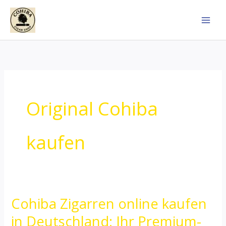
Skip
to
content
Original Cohiba
kaufen
Cohiba Zigarren online kaufen
Cohiba
Zigarren
in Deutschland: Ihr Premium-