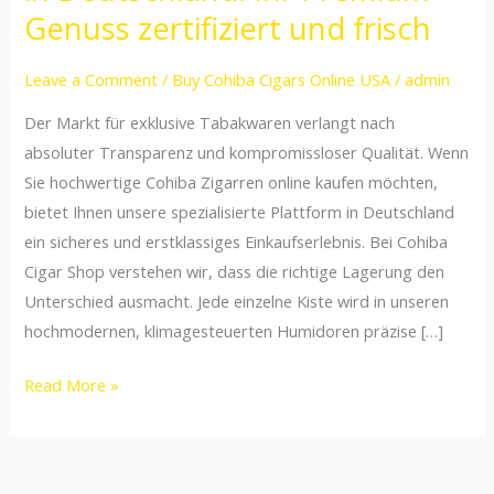
online
Genuss zertifiziert und frisch
kaufen
in
Leave a Comment
/
Buy Cohiba Cigars Online USA
/
admin
Deutschland:
Der Markt für exklusive Tabakwaren verlangt nach
Ihr
absoluter Transparenz und kompromissloser Qualität. Wenn
Premium-
Sie hochwertige Cohiba Zigarren online kaufen möchten,
Genuss
bietet Ihnen unsere spezialisierte Plattform in Deutschland
zertifiziert
ein sicheres und erstklassiges Einkaufserlebnis. Bei Cohiba
und
Cigar Shop verstehen wir, dass die richtige Lagerung den
frisch
Unterschied ausmacht. Jede einzelne Kiste wird in unseren
hochmodernen, klimagesteuerten Humidoren präzise […]
Read More »