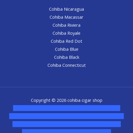
Cohiba Nicaragua
Cohiba Macassar
Cohiba Riviera
Cohiba Royale
Cohiba Red Dot
Cohiba Blue
Cohiba Black
Cohiba Connecticut
Copyright © 2026 cohiba cigar shop
novel science shop
,
chemdirect europe
,
famous smoke
shop
,
buy ketamine online usa
,
buy magic mushroms online
australia,ammo supply canada
,
buy dmt online usa
,
buy
shrooms online colorado
,
sunburn dispensary