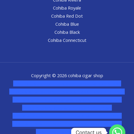
Cohiba Royale
Cohiba Red Dot
Cohiba Blue
Cohiba Black
Cohiba Connecticut
Copyright © 2026 cohiba cigar shop
novel science shop
,
chemdirect europe
,
famous smoke
shop
,
buy ketamine online usa
,
buy magic mushroms online
australia,ammo supply canada
,
buy dmt online usa
,
buy
shrooms online colorado
,
sunburn dispensary
florida
,ammunition europe,
cohiba cigar shop
,
premium
cigars australia
,
premium tobacco,pure lab chem,online
cigar shop,magic shrooms usa,
Contact us