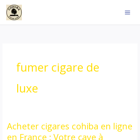
Skip
to
content
fumer cigare de
luxe
Acheter cigares cohiba en ligne
Acheter
cigares
en France : Votre cave à