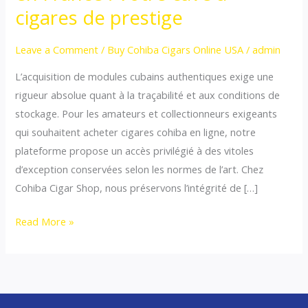
cohiba
cigares de prestige
en
ligne
Leave a Comment
/
Buy Cohiba Cigars Online USA
/
admin
en
L’acquisition de modules cubains authentiques exige une
France
rigueur absolue quant à la traçabilité et aux conditions de
:
stockage. Pour les amateurs et collectionneurs exigeants
Votre
qui souhaitent acheter cigares cohiba en ligne, notre
cave
plateforme propose un accès privilégié à des vitoles
à
d’exception conservées selon les normes de l’art. Chez
cigares
Cohiba Cigar Shop, nous préservons l’intégrité de […]
de
prestige
Read More »