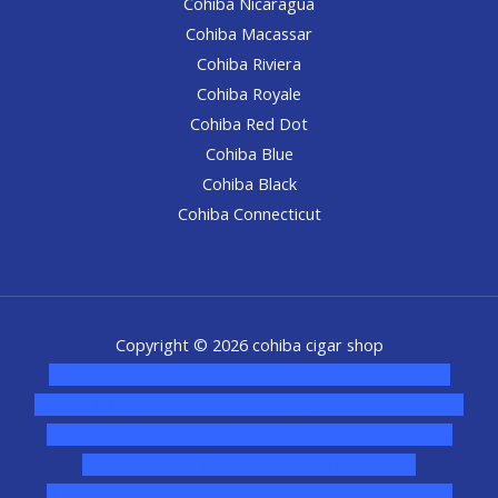
Cohiba Nicaragua
Cohiba Macassar
Cohiba Riviera
Cohiba Royale
Cohiba Red Dot
Cohiba Blue
Cohiba Black
Cohiba Connecticut
Copyright © 2026 cohiba cigar shop
novel science shop
,
chemdirect europe
,
famous smoke
shop
,
buy ketamine online usa
,
buy magic mushroms online
australia,ammo supply canada
,
buy dmt online usa
,
buy
shrooms online colorado
,
sunburn dispensary
florida
,ammunition europe,
cohiba cigar shop
,
premium